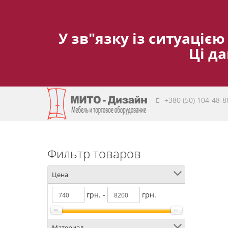
У зв"язку із ситуацією
Ці д
+380 (50) 104-48-8
Фильтр товаров
Цена
грн. -
грн.
Материал