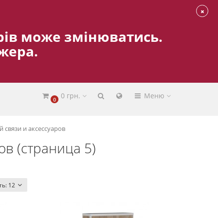
варів може змінюватись.
жера.
0 грн.
Меню
0
 связи и аксессуаров
ов (страница 5)
ть:
12