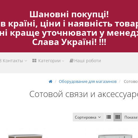
Шановні покупці!
 в країні, ціни і наявність то
ані краще уточнювати у менед
Слава Україні! !!!
8
Контакты
Категории
Наші роботи
Оборудование для магазинов
Сотовой
Сотовой связи и аксессуар
Сортировка
Показа