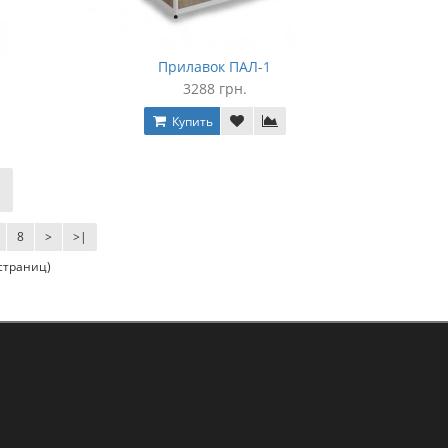
Прилавок ПАЛ-1
3288 грн.
Купить
8
>
>|
 страниц)