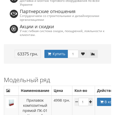
Доставка и монтаж торгового оборудования по всей
Украине
Партнерские отношения
Сотрудничаем со строительными и дизайнерскими
организациями
Акции и скидки
У нас гибкая система скидок, поощрений, лояльности к
клиентам.
63375 грн.
Купить
Модельный ряд
Наименование
Цена
Кол-во
Действи
Прилавок
4998
грн.
В кор
композитный
прямой ПК-01