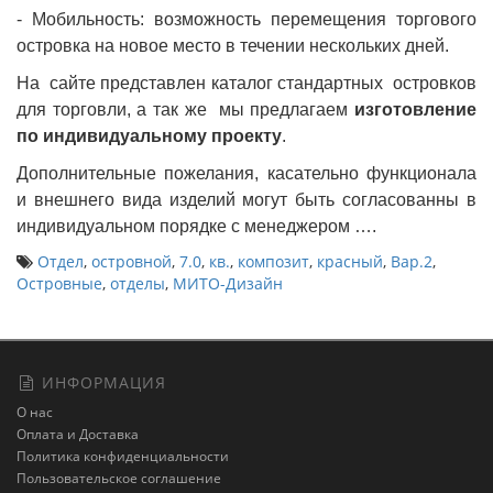
- Мобильность: возможность перемещения торгового
островка на новое место в течении нескольких дней.
На сайте представлен каталог стандартных островков
для торговли, а так же мы предлагаем
изготовление
по индивидуальному проекту
.
Дополнительные пожелания, касательно функционала
и внешнего вида изделий могут быть согласованны в
индивидуальном порядке с менеджером ….
Отдел
,
островной
,
7.0
,
кв.
,
композит
,
красный
,
Вар.2
,
Островные
,
отделы
,
МИТО-Дизайн
ИНФОРМАЦИЯ
О нас
Оплата и Доставка
Политика конфиденциальности
Пользовательское соглашение