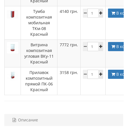
Красный
Тумба
4140
грн.
В кор
композитная
мобильная
ТКм-08
Красный
Витрина
7772
грн.
В кор
композитная
угловая ВКу-11
Красный
Прилавок
3158
грн.
В кор
композитный
прямой ПК-06
Красный
Описание