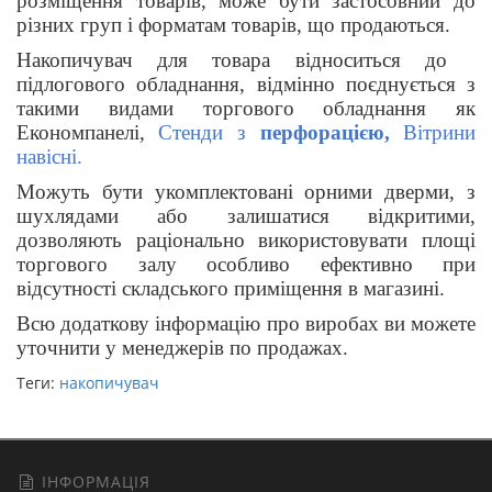
розміщення товарів, може бути застосовний до
різних груп і форматам товарів, що продаються.
Накопичувач для товара відноситься до
підлогового обладнання, відмінно поєднується з
такими видами торгового обладнання як
Економпанелі,
Стенди з
перфорацією,
Вітрини
навісні.
Можуть бути укомплектовані орними дверми, з
шухлядами або залишатися відкритими,
дозволяють раціонально використовувати площі
торгового залу особливо ефективно при
відсутності складського приміщення в магазині.
Всю додаткову інформацію про виробах ви можете
уточнити у менеджерів по продажах.
Теги:
накопичувач
ІНФОРМАЦІЯ