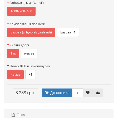
Габарити, мм (ВxШхГ)
1000x900x400
Комплектація полками
Базова (згідно візуалізації)
Базова +1
Скляні двері
Так
немає
Полку ДСП в накопичувач
немає
+1
3 288 грн.
До кошика
Опис