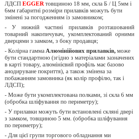
ЛДСП
EGGER
товщиною 18 мм, скла Б / Ц 5мм і
6мм габаритні розміри прилавків можуть бути
змінені за погодженням із замовником;
- У нижній частині прилавків розташований
товарний накопичувач, укомплектований орними
дверцями з замком, з боку продавця;
- Колірна гамма
Алюмінійових прилавків,
може
бути стандартною (згідно з матеріалами зазначених
в карті товару, алюмінієвий профіль має базово
анодируване покриття), а також змінена за
побажанням замовника (як колір профілю, так і
ЛДСП);
- Може бути укомплектована полками, зі скла 6 мм
(обробка шліфування по периметру);
- У прилавки можуть бути встановлені скляні двері
з замком, товщиною 5 мм. (обробка шліфування
по периметру);
- Для цієї групи торгового обладнання ми