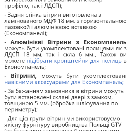
профілю, так і ЛДСП);
- Задня стінка вітрин виготовлена з
ламінованого МДФ 18 мм. з горизонтальною
пазовкой і алюмінієвою вставкою
(Економпанелі);
-
Алюмінієві Вітрини з Економпанель
можуть бути укомплектовані полицями як з
ЛДСП 18 мм, так і скла 6 мм., Також ви
можете
підібрати кронштейни для полиць
в
Економпанель;
-
Вітрини,
можуть бути укомплектовані
навісними аксесуарами для Економпанель;
- За бажанням замовника в вітрини можуть
бути встановлені скляні двері з замком,
товщиною 5 мм. (обробка шліфування по
периметру);
- Для цієї групи вітрин ми використовуємо
якісну фурнітуру виробництва Польщі GTV
(за бажанням замовника її можна змінити