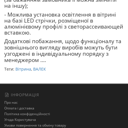
на іншу);
- Можлива установка освітлення в вітрині
на базі LED стрічки, розміщеної в
алюмінієвому профілі з светорассеивающей
вставкою.
Додаткові побажання, щодо функціоналу та
зовнішнього вигляду виробів можуть бути
узгоджені в індивідуальному порядку з
менеджером ....
Теги:
Вітрина
,
ВАЛЕК
ІНФОРМАЦІЯ
Про нас
Оплата і доставка
Політика конфіденційності
Угода Користувача
Умови повернення та обміну товару