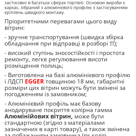
застосовні в багатьох сферах торгівлі. Основою вироби є
каркас, зібраний з алюмінієвого профілю з застосуванням
кріплень швидкого монтажу.
Пріоритетними перевагами цього виду
вітрин:
- зручне транспортування (швидка збірка
обладнання при відправці в розборі !!!);
- високий ступінь зносостійкості і простота
ремонту, легке регулювання висоти
розміщення полиць;
- Виготовлена на базі алюмінієвого профілю
і ЛДСП
EGGER
товщиною 18 мм, габаритні
розміри цих вітрин можуть бути змінені за
погодженням із замовником;
- Алюмінієвий профіль має базову
анодируване покриття колірна гамма
Алюмінійових вітрин,
може бути
стандартною (згідно з матеріалами
зазначених в карті товару), а також змінена
за побажанням замовника (як колір